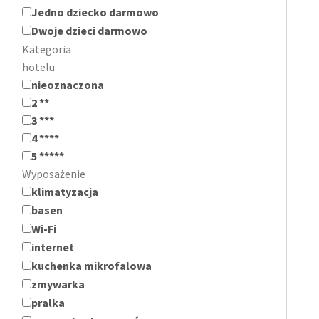
Jedno dziecko darmowo
Dwoje dzieci darmowo
Kategoria
hotelu
nieoznaczona
2 **
3 ***
4 ****
5 *****
Wyposażenie
klimatyzacja
basen
Wi-Fi
internet
kuchenka mikrofalowa
zmywarka
pralka