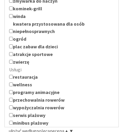
zmywarka do naczyń
kominek-grill
winda
kwatera przystosowana dla osób
niepełnosprawnych
ogród
plac zabaw dla dzieci
atrakcje sportowe
zwierzę
Usługi
restauracja
wellness
programy animacyjne
przechowalnia rowerów
wypożyczalnia rowerów
serwis plażowy
minibus plażowy
ułożyć według
polecane
cena
▲
▼