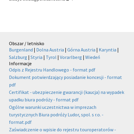
Obszar / letnisko
Burgenland
|
Dolna Austria
|
Górna Austria
|
Karyntia
|
Salzburg
|
Styria
|
Tyrol
|
Vorarlberg
|
Wiedeń
Informacje
Odpis z Rejestru Handlowego - format pdf
Dokument potwierdzający posiadanie koncesji - format
pdf
Certifikat - ubezpieczenie gwarancji (kaucja) na wypadek
upadku biura podróży - format pdf
Ogólne warunki uczestnictwa w imprezach
turystycznych Biura podróży Ludor, spol. s r.o. -
format.pdf
Zaświadczenie o wpisie do rejestru touroperatorów -