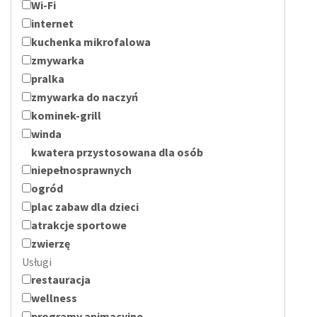
Wi-Fi
internet
kuchenka mikrofalowa
zmywarka
pralka
zmywarka do naczyń
kominek-grill
winda
kwatera przystosowana dla osób
niepełnosprawnych
ogród
plac zabaw dla dzieci
atrakcje sportowe
zwierzę
Usługi
restauracja
wellness
programy animacyjne