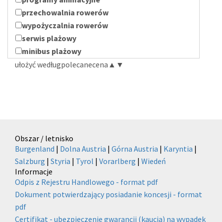
przechowalnia rowerów
wypożyczalnia rowerów
serwis plażowy
minibus plażowy
ułożyć według
polecane
cena
▲
▼
Obszar / letnisko
Burgenland
|
Dolna Austria
|
Górna Austria
|
Karyntia
|
Salzburg
|
Styria
|
Tyrol
|
Vorarlberg
|
Wiedeń
Informacje
Odpis z Rejestru Handlowego - format pdf
Dokument potwierdzający posiadanie koncesji - format
pdf
Certifikat - ubezpieczenie gwarancji (kaucja) na wypadek