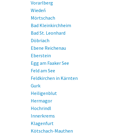
Vorarlberg
Wiedeń
Mörtschach
Bad Kleinkirchheim
Bad St. Leonhard
Döbriach
Ebene Reichenau
Eberstein
Egg am Faaker See
Feld am See
Feldkirchen in Kärnten
Gurk
Heiligenblut
Hermagor
Hochrindl
Innerkrems
Klagenfurt
Kötschach-Mauthen