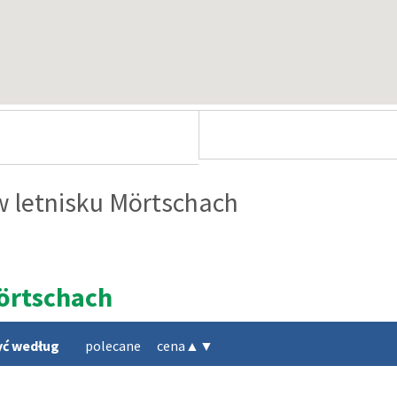
 letnisku Mörtschach
örtschach
yć według
polecane
cena
▲
▼