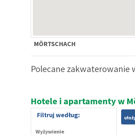
Weißbriach
Winklern
MÖRTSCHACH
Polecane zakwaterowanie w
Hotele i apartamenty w M
Filtruj według:
ułoż
Wyżywienie