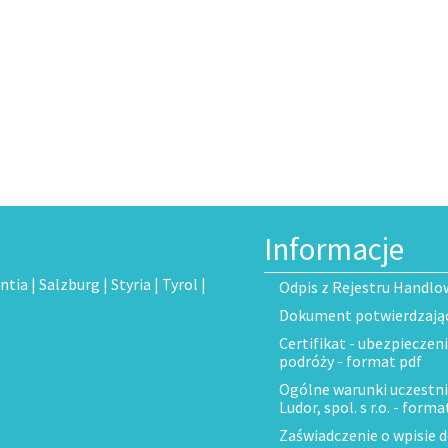
Informacje
ntia
|
Salzburg
|
Styria
|
Tyrol
|
Odpis z Rejestru Handlo
Dokument potwierdzający
Certifikat - ubezpieczen
podróży - format pdf
Ogólne warunki uczestni
Ludor, spol. s r.o. - forma
Zaświadczenie o wpisie 