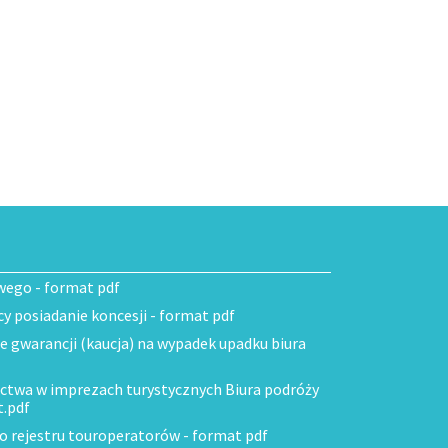
wego - format pdf
 posiadanie koncesji - format pdf
ie gwarancji (kaucja) na wypadek upadku biura
ctwa w imprezach turystycznych Biura podróży
t.pdf
do rejestru touroperatorów - format pdf