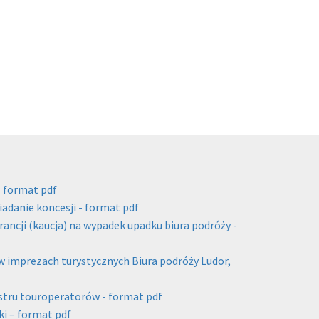
- format pdf
adanie koncesji - format pdf
rancji (kaucja) na wypadek upadku biura podróży -
 imprezach turystycznych Biura podróży Ludor,
estru touroperatorów - format pdf
ki – format pdf