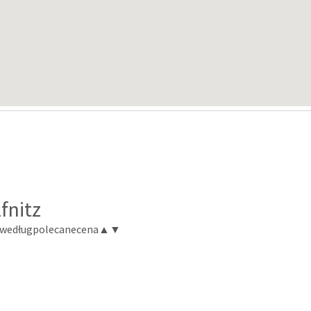
fnitz
 według
polecane
cena
▲
▼