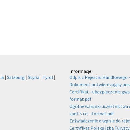
Informacje
ia
|
Salzburg
|
Styria
|
Tyrol
|
Odpis z Rejestru Handlowego 
Dokument potwierdzający posi
Certifikat - ubezpieczenie gwa
format pdf
Ogólne warunki uczestnictwa w
spol. s r.o. - format.pdf
Zaświadczenie o wpisie do rej
Certyfikat Polska Izba Turysty