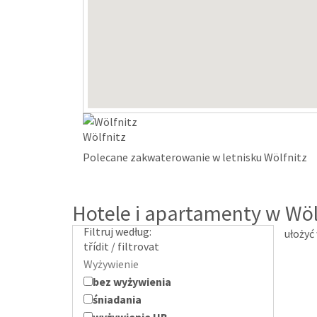
Wölfnitz
Polecane zakwaterowanie w letnisku Wölfnitz
Hotele i apartamenty w Wöl
Filtruj według:
ułożyć
třídit / filtrovat
Wyżywienie
bez wyżywienia
śniadania
wyżywienie HB