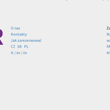
O nas
Z
Kontakty
N
Jak zarezerwować
w
CZ
SK
PL
F
it /
es
/ ös
k