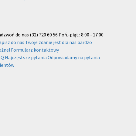
adzwoń do nas
(32) 720 60 56
Poń.-piąt.: 8:00 - 17:00
apisz do nas
Twoje zdanie jest dla nas bardzo
ażne!
Formularz kontaktowy
AQ
Najczęstsze pytania
Odpowiadamy na pytania
lientów