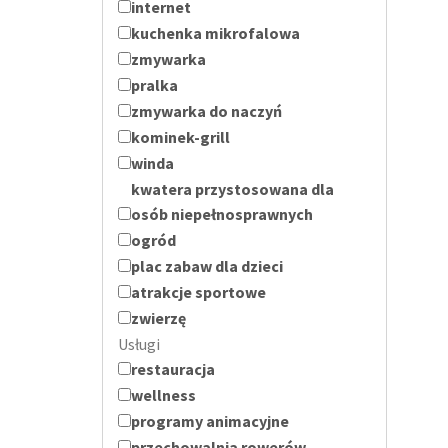
internet
kuchenka mikrofalowa
zmywarka
pralka
zmywarka do naczyń
kominek-grill
winda
kwatera przystosowana dla
osób niepełnosprawnych
ogród
plac zabaw dla dzieci
atrakcje sportowe
zwierzę
Usługi
restauracja
wellness
programy animacyjne
przechowalnia rowerów