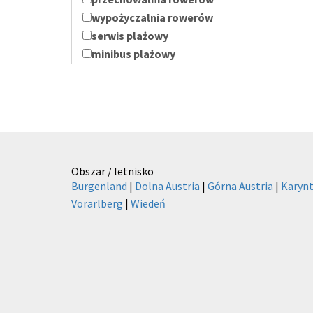
wypożyczalnia rowerów
serwis plażowy
minibus plażowy
Obszar / letnisko
Burgenland
|
Dolna Austria
|
Górna Austria
|
Karynt
Vorarlberg
|
Wiedeń