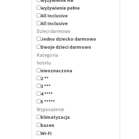
wyżywienie pełne
All Inclusive
All Inclusive
Dzieci darmowo
Jedno dziecko darmowo
Dwoje dzieci darmowo
Kategoria
hotelu
nieoznaczona
2 **
3 ***
4 ****
5 *****
Wyposażenie
klimatyzacja
basen
Wi-Fi