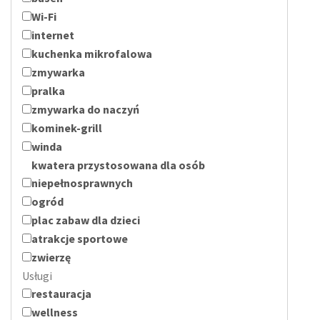
Wi-Fi
internet
kuchenka mikrofalowa
zmywarka
pralka
zmywarka do naczyń
kominek-grill
winda
kwatera przystosowana dla osób
niepełnosprawnych
ogród
plac zabaw dla dzieci
atrakcje sportowe
zwierzę
Usługi
restauracja
wellness