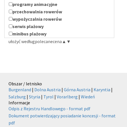
programy animacyjne
przechowalnia rowerów
wypożyczalnia rowerów
serwis plażowy
minibus plażowy
ułożyć według
polecane
cena
▲
▼
Obszar / letnisko
Burgenland
|
Dolna Austria
|
Górna Austria
|
Karyntia
|
Salzburg
|
Styria
|
Tyrol
|
Vorarlberg
|
Wiedeń
Informacje
Odpis z Rejestru Handlowego - format pdf
Dokument potwierdzający posiadanie koncesji - format
pdf