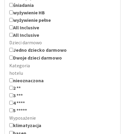
śniadania
wyżywienie HB
wyżywienie pełne
All Inclusive
All Inclusive
Dzieci darmowo
Jedno dziecko darmowo
Dwoje dzieci darmowo
Kategoria
hotelu
nieoznaczona
2 **
3 ***
4 ****
5 *****
Wyposażenie
klimatyzacja
basen