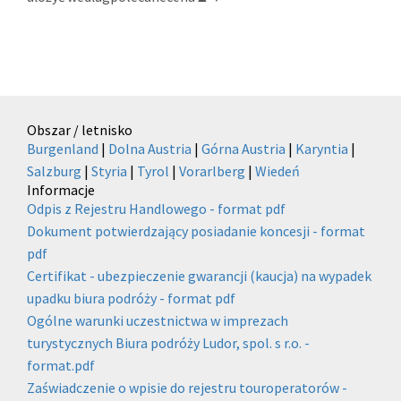
Obszar / letnisko
Burgenland
|
Dolna Austria
|
Górna Austria
|
Karyntia
|
Salzburg
|
Styria
|
Tyrol
|
Vorarlberg
|
Wiedeń
Informacje
Odpis z Rejestru Handlowego - format pdf
Dokument potwierdzający posiadanie koncesji - format
pdf
Certifikat - ubezpieczenie gwarancji (kaucja) na wypadek
upadku biura podróży - format pdf
Ogólne warunki uczestnictwa w imprezach
turystycznych Biura podróży Ludor, spol. s r.o. -
format.pdf
Zaświadczenie o wpisie do rejestru touroperatorów -