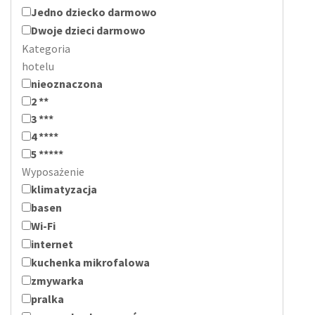
Jedno dziecko darmowo
Dwoje dzieci darmowo
Kategoria
hotelu
nieoznaczona
2 **
3 ***
4 ****
5 *****
Wyposażenie
klimatyzacja
basen
Wi-Fi
internet
kuchenka mikrofalowa
zmywarka
pralka