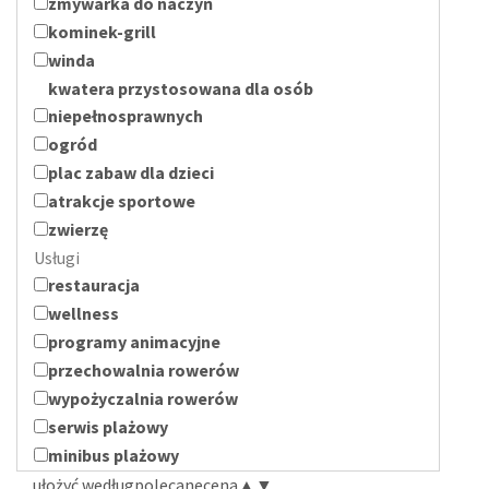
zmywarka do naczyń
kominek-grill
winda
kwatera przystosowana dla osób
niepełnosprawnych
ogród
plac zabaw dla dzieci
atrakcje sportowe
zwierzę
Usługi
restauracja
wellness
programy animacyjne
przechowalnia rowerów
wypożyczalnia rowerów
serwis plażowy
minibus plażowy
ułożyć według
polecane
cena
▲
▼