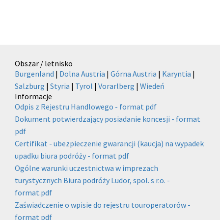
Obszar / letnisko
Burgenland
|
Dolna Austria
|
Górna Austria
|
Karyntia
|
Salzburg
|
Styria
|
Tyrol
|
Vorarlberg
|
Wiedeń
Informacje
Odpis z Rejestru Handlowego - format pdf
Dokument potwierdzający posiadanie koncesji - format
pdf
Certifikat - ubezpieczenie gwarancji (kaucja) na wypadek
upadku biura podróży - format pdf
Ogólne warunki uczestnictwa w imprezach
turystycznych Biura podróży Ludor, spol. s r.o. -
format.pdf
Zaświadczenie o wpisie do rejestru touroperatorów -
format pdf