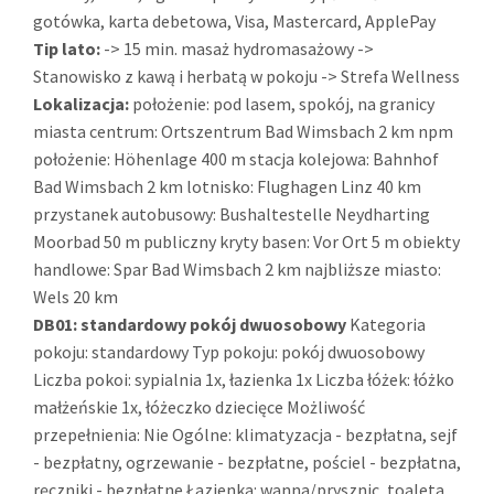
gotówka, karta debetowa, Visa, Mastercard, ApplePay
Tip lato:
-> 15 min. masaż hydromasażowy ->
Stanowisko z kawą i herbatą w pokoju -> Strefa Wellness
Lokalizacja:
położenie: pod lasem, spokój, na granicy
miasta centrum: Ortszentrum Bad Wimsbach 2 km npm
położenie: Höhenlage 400 m stacja kolejowa: Bahnhof
Bad Wimsbach 2 km lotnisko: Flughagen Linz 40 km
przystanek autobusowy: Bushaltestelle Neydharting
Moorbad 50 m publiczny kryty basen: Vor Ort 5 m obiekty
handlowe: Spar Bad Wimsbach 2 km najbliższe miasto:
Wels 20 km
DB01:
standardowy pokój dwuosobowy
Kategoria
pokoju: standardowy Typ pokoju: pokój dwuosobowy
Liczba pokoi: sypialnia 1x, łazienka 1x Liczba łóżek: łóżko
małżeńskie 1x, łóżeczko dziecięce Możliwość
przepełnienia: Nie Ogólne: klimatyzacja - bezpłatna, sejf
- bezpłatny, ogrzewanie - bezpłatne, pościel - bezpłatna,
ręczniki - bezpłatne Łazienka: wanna/prysznic, toaleta,