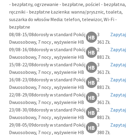
- bezpłatny, ogrzewanie - bezpłatne, pościel - bezpłatna,
ręczniki - bezpłatne Łazienka: wanna/prysznic, toaleta,
suszarka do włosów Media: telefon, telewizor, Wi-Fi -
bezpłatne
08/08-15/08
dorosły w standard Pokój
3
Zapytaj
Dwuosobowy, 7 nocy , wyżywienie HB
361 ZŁ
09/08-16/08
dorosły w standard Pokój
2
Zapytaj
Dwuosobowy, 7 nocy , wyżywienie HB
881 ZŁ
15/08-22/08
dorosły w standard Pokój
3
Zapytaj
Dwuosobowy, 7 nocy , wyżywienie HB
361 ZŁ
16/08-23/08
dorosły w standard Pokój
2
Zapytaj
Dwuosobowy, 7 nocy , wyżywienie HB
881 ZŁ
22/08-29/08
dorosły w standard Pokój
3
Zapytaj
Dwuosobowy, 7 nocy , wyżywienie HB
361 ZŁ
23/08-30/08
dorosły w standard Pokój
2
Zapytaj
Dwuosobowy, 7 nocy , wyżywienie HB
881 ZŁ
29/08-05/09
dorosły w standard Pokój
3
Zapytaj
Dwuosobowy, 7 nocy , wyżywienie HB
380 ZŁ