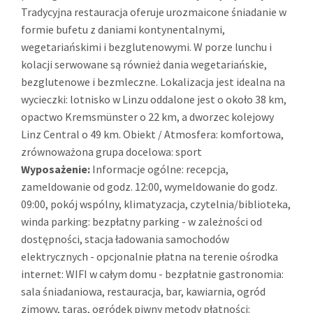
Tradycyjna restauracja oferuje urozmaicone śniadanie w
formie bufetu z daniami kontynentalnymi,
wegetariańskimi i bezglutenowymi. W porze lunchu i
kolacji serwowane są również dania wegetariańskie,
bezglutenowe i bezmleczne. Lokalizacja jest idealna na
wycieczki: lotnisko w Linzu oddalone jest o około 38 km,
opactwo Kremsmünster o 22 km, a dworzec kolejowy
Linz Central o 49 km. Obiekt / Atmosfera: komfortowa,
zrównoważona grupa docelowa: sport
Wyposażenie:
Informacje ogólne: recepcja,
zameldowanie od godz. 12:00, wymeldowanie do godz.
09:00, pokój wspólny, klimatyzacja, czytelnia/biblioteka,
winda parking: bezpłatny parking - w zależności od
dostępności, stacja ładowania samochodów
elektrycznych - opcjonalnie płatna na terenie ośrodka
internet: WIFI w całym domu - bezpłatnie gastronomia:
sala śniadaniowa, restauracja, bar, kawiarnia, ogród
zimowy, taras, ogródek piwny metody płatności: