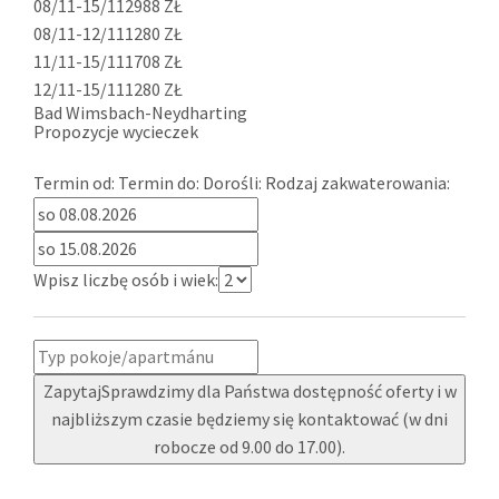
08/11-15/11
2988 ZŁ
08/11-12/11
1280 ZŁ
11/11-15/11
1708 ZŁ
12/11-15/11
1280 ZŁ
Bad Wimsbach-Neydharting
Propozycje wycieczek
Termin od:
Termin do:
Dorośli:
Rodzaj zakwaterowania:
Wpisz liczbę osób i wiek:
Zapytaj
Sprawdzimy dla Państwa dostępność oferty i w
najbliższym czasie będziemy się kontaktować (w dni
robocze od 9.00 do 17.00).