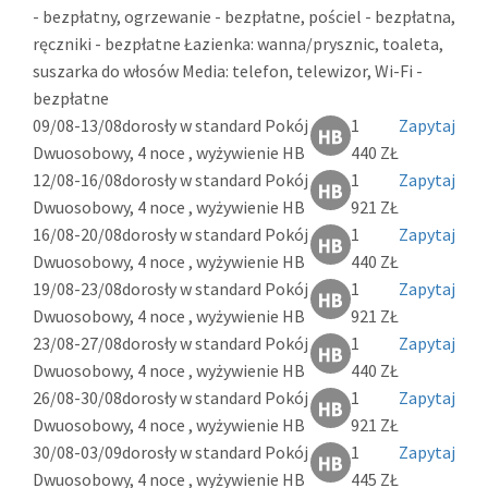
- bezpłatny, ogrzewanie - bezpłatne, pościel - bezpłatna,
ręczniki - bezpłatne Łazienka: wanna/prysznic, toaleta,
suszarka do włosów Media: telefon, telewizor, Wi-Fi -
bezpłatne
09/08-13/08
dorosły w standard Pokój
1
Zapytaj
Dwuosobowy, 4 noce , wyżywienie HB
440 ZŁ
12/08-16/08
dorosły w standard Pokój
1
Zapytaj
Dwuosobowy, 4 noce , wyżywienie HB
921 ZŁ
16/08-20/08
dorosły w standard Pokój
1
Zapytaj
Dwuosobowy, 4 noce , wyżywienie HB
440 ZŁ
19/08-23/08
dorosły w standard Pokój
1
Zapytaj
Dwuosobowy, 4 noce , wyżywienie HB
921 ZŁ
23/08-27/08
dorosły w standard Pokój
1
Zapytaj
Dwuosobowy, 4 noce , wyżywienie HB
440 ZŁ
26/08-30/08
dorosły w standard Pokój
1
Zapytaj
Dwuosobowy, 4 noce , wyżywienie HB
921 ZŁ
30/08-03/09
dorosły w standard Pokój
1
Zapytaj
Dwuosobowy, 4 noce , wyżywienie HB
445 ZŁ