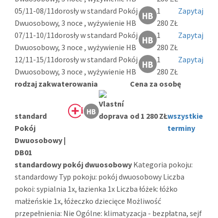
05/11-08/11
dorosły w standard Pokój
1
Zapytaj
Dwuosobowy, 3 noce , wyżywienie HB
280 ZŁ
07/11-10/11
dorosły w standard Pokój
1
Zapytaj
Dwuosobowy, 3 noce , wyżywienie HB
280 ZŁ
12/11-15/11
dorosły w standard Pokój
1
Zapytaj
Dwuosobowy, 3 noce , wyżywienie HB
280 ZŁ
rodzaj zakwaterowania
Cena za osobę
standard
od 1 280 ZŁ
wszystkie
Pokój
terminy
Dwuosobowy |
DB01
standardowy pokój dwuosobowy
Kategoria pokoju:
standardowy Typ pokoju: pokój dwuosobowy Liczba
pokoi: sypialnia 1x, łazienka 1x Liczba łóżek: łóżko
małżeńskie 1x, łóżeczko dziecięce Możliwość
przepełnienia: Nie Ogólne: klimatyzacja - bezpłatna, sejf