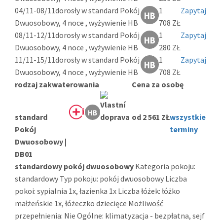
04/11-08/11
dorosły w standard Pokój
1
Zapytaj
Dwuosobowy, 4 noce , wyżywienie HB
708 ZŁ
08/11-12/11
dorosły w standard Pokój
1
Zapytaj
Dwuosobowy, 4 noce , wyżywienie HB
280 ZŁ
11/11-15/11
dorosły w standard Pokój
1
Zapytaj
Dwuosobowy, 4 noce , wyżywienie HB
708 ZŁ
rodzaj zakwaterowania
Cena za osobę
standard
od 2 561 ZŁ
wszystkie
Pokój
terminy
Dwuosobowy |
DB01
standardowy pokój dwuosobowy
Kategoria pokoju:
standardowy Typ pokoju: pokój dwuosobowy Liczba
pokoi: sypialnia 1x, łazienka 1x Liczba łóżek: łóżko
małżeńskie 1x, łóżeczko dziecięce Możliwość
przepełnienia: Nie Ogólne: klimatyzacja - bezpłatna, sejf