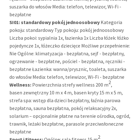
suszarka do włosów Media: telefon, telewizor, Wi-Fi -
bezpłatne
SI01:
standardowy pokój jednoosobowy
Kategoria
pokoju: standardowy Typ pokoju: pokój jednoosobowy
Liczba pokoi: sypialnia 1x, łazienka 1x Liczba łóżek: łóżko
pojedyncze 1x, łóżeczko dziecięce Możliwe przepełnienie:
Nie Ogólne: klimatyzacja - bezpłatna, sejf - bezpłatny,
ogrzewanie - bezpłatne, pościel - bezpłatna, ręczniki -
bezpłatne Łazienka: wanna/prysznic, toaleta, suszarka
do włosów Media: telefon, telewizor, Wi-Fi - bezpłatne
2
Wellness:
Powierzchnia strefy wellness 200 m
,
basen zewnętrzny 10 m x 4 m, basen kryty 15 m x 5 m,
strefa spa: wstęp dla dzieci bezpłatny, łaźnia parowa
bezpłatna, sauna bezpłatna, pokój relaksacyjny 2x,
solarium – opcjonalnie płatne na terenie ośrodka, ogród,
trawnik, leżaki bezpłatne, parasole przeciwsłoneczne
bezpłatne
2
Sport i Fitness:
Ogólne: sala fitness 15 m
,