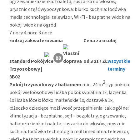
ogrzewanie łazienka: toaleta, suszarka do włosów,
prysznic część wypoczynkowa: biurko kuchnia: lodówka
media technologia: telewizor, Wi-Fi - bezpłatne widok na
pokój: widok na ogród
7 nocy
4 noce
3 noce
rodzaj zakwaterowania
Cena za osobę
standard Pokój
od 3 217 ZŁ
wszystkie
Trzyosobowy |
terminy
3B02
2
Pokój trzyosobowy z balkonem
min. 24 m
typ pokoju:
pokój wieloosobowy liczba pokoi: sypialnia 1x, łazienka
1x liczba łóżek: łóżko małżeńskie 1x, dostawka 1x,
łóżeczko dziecięce możliwość przepełnienia: tak ogólne:
klimatyzacja - bezpłatna, sejf - bezpłatny, ogrzewanie,
balkon łazienka: toaleta, suszarka do włosów, prysznic
kuchnia: lodówka technologia multimedialna: telewizor,
wi-fi - bezpłatna widok z pokoju: ograniczony widok na