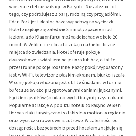
wiosenne i letnie wakacje w Karyntii. Niezależnie od
tego, czy podróżujesz z parą, rodziną czy przyjaciółmi,
Eden Park jest idealną bazą wypadową na wycieczki.
Hotel znajduje się zaledwie 2 minuty spacerem od
jeziora, a do Klagenfurtu można dojechać w około 20
minut. W Velden i okolicach czekają na Ciebie liczne
miejsca do zwiedzania. Hotel oferuje pokoje
dwuosobowe z widokiem na jezioro lub bez, a także
przestronne pokoje rodzinne. Każdy pokój wyposażony
jest w Wi-Fi, telewizor z płaskim ekranem, biurko i szafę.
W cenę pokoju wliczone jest obfite śniadanie w formie
bufetu ze świeżo przygotowanymi daniami jajecznymi,
kącikiem płatków śniadaniowych i innymi przysmakami.
Popularne atrakcje w pobliżu hotelu to kasyno Velden,
liczne szlaki turystyczne i szlaki slow motion w regionie
oraz wycieczki rowerowe i szutrowe. W zależności od
dostępności, bezpośrednio przed hotelem znajduje się
bezpłatny parking, a po drugiej stronie ulicy znajduje się