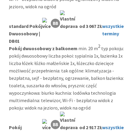
jezioro, widok na ogród
standard Pokój
od 3 067 ZŁ
wszystkie
Dwuosobowy |
terminy
DB01
2
Pokój dwuosobowy z balkonem
min. 20 m
typ pokoju:
pokój dwuosobowy liczba pokoi: sypialnia 1x, łazienka 1x
liczba łóżek: łóżko małżeńskie 1x, łóżeczko dziecięce
możliwość przepełnienia: tak ogólne: klimatyzacja -
bezpłatna, sejf - bezpłatny, ogrzewanie, balkon łazienka:
toaleta, suszarka do włosów, prysznic część
wypoczynkowa: biurko kuchnia: lodówka technologia
multimedialna: telewizor, Wi-Fi - bezpłatna widok z
pokoju: widok na jezioro, widok na ogród
Pokój
od 2 917 ZŁ
wszystkie