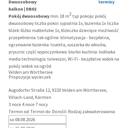
Dwuosobowy
terminy
balkon | DB02
2
Pokój dwuosobowy
min. 18 m
typ pokoju: pokój
dwuosobowy liczba pokoi: sypialnia 1x, łazienka 1x liczba
łóżek: łóżko małżeńskie 1x, łóżeczko dziecięce możliwość
przepełnienia: tak ogólne: klimatyzacja - bezpłatna,
ogrzewanie łazienka: toaleta, suszarka do włosów,
prysznic część wypoczynkowa: biurko kuchnia: lodówka
media technologia: telewizor, Wi-Fi - bezpłatne widok na
pokój: widok na ogród
Velden am Wörthersee
Propozycje wycieczek
Augsdorfer Straße 12
,
9220
Velden am Wörthersee,
Villach-Land
,
Kärnten
3 noce
4 noce
7 nocy
Termin od:
Termin do:
Dorośli:
Rodzaj zakwaterowania: