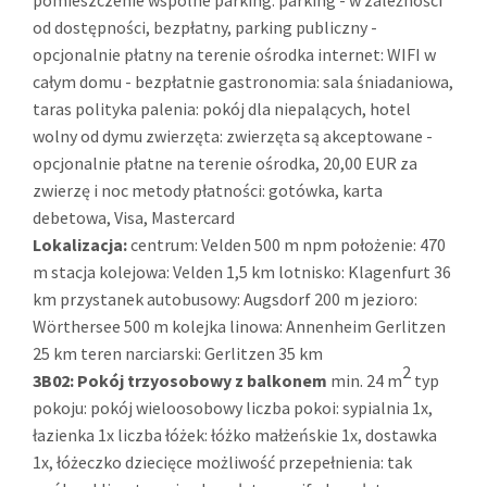
pomieszczenie wspólne parking: parking - w zależności
od dostępności, bezpłatny, parking publiczny -
opcjonalnie płatny na terenie ośrodka internet: WIFI w
całym domu - bezpłatnie gastronomia: sala śniadaniowa,
taras polityka palenia: pokój dla niepalących, hotel
wolny od dymu zwierzęta: zwierzęta są akceptowane -
opcjonalnie płatne na terenie ośrodka, 20,00 EUR za
zwierzę i noc metody płatności: gotówka, karta
debetowa, Visa, Mastercard
Lokalizacja:
centrum: Velden 500 m npm położenie: 470
m stacja kolejowa: Velden 1,5 km lotnisko: Klagenfurt 36
km przystanek autobusowy: Augsdorf 200 m jezioro:
Wörthersee 500 m kolejka linowa: Annenheim Gerlitzen
25 km teren narciarski: Gerlitzen 35 km
2
3B02:
Pokój trzyosobowy z balkonem
min. 24 m
typ
pokoju: pokój wieloosobowy liczba pokoi: sypialnia 1x,
łazienka 1x liczba łóżek: łóżko małżeńskie 1x, dostawka
1x, łóżeczko dziecięce możliwość przepełnienia: tak