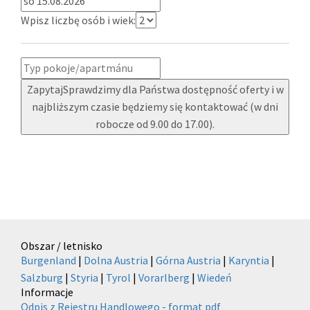
Wpisz liczbę osób i wiek:
Zapytaj
Sprawdzimy dla Państwa dostępność oferty i w
najbliższym czasie będziemy się kontaktować (w dni
robocze od 9.00 do 17.00).
Obszar / letnisko
Burgenland
|
Dolna Austria
|
Górna Austria
|
Karyntia
|
Salzburg
|
Styria
|
Tyrol
|
Vorarlberg
|
Wiedeń
Informacje
Odpis z Rejestru Handlowego - format pdf