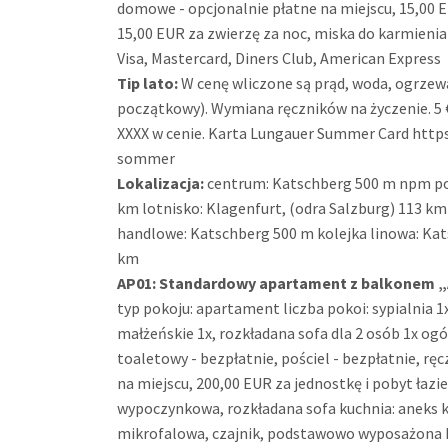
domowe - opcjonalnie płatne na miejscu, 15,00 EU
15,00 EUR za zwierzę za noc, miska do karmienia
Visa, Mastercard, Diners Club, American Express
Tip lato:
W cenę wliczone są prąd, woda, ogrzewan
początkowy). Wymiana ręczników na życzenie. 5 €
XXXX w cenie. Karta Lungauer Summer Card htt
sommer
Lokalizacja:
centrum: Katschberg 500 m npm poło
km lotnisko: Klagenfurt, (odra Salzburg) 113 k
handlowe: Katschberg 500 m kolejka linowa: Kat
km
AP01:
Standardowy apartament z balkonem 
typ pokoju: apartament liczba pokoi: sypialnia 1x,
małżeńskie 1x, rozkładana sofa dla 2 osób 1x ogó
toaletowy - bezpłatnie, pościel - bezpłatnie, ręcz
na miejscu, 200,00 EUR za jednostkę i pobyt łazi
wypoczynkowa, rozkładana sofa kuchnia: aneks k
mikrofalowa, czajnik, podstawowo wyposażona ku