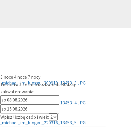
3 noce
4 noce
7 nocy
Termin od:
Termin do:
Dorośli:
Rodzaj
zakwaterowania:
Wpisz liczbę osób i wiek: