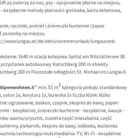
R za zwierzę za noc, psy - opcjonalnie płatne na miejscu,
 - bezpłatnie metody płatności: gotówka, karta debetowa,
ie, ręczniki, pościel i ściereczki kuchenne (zapas
 za osobę na miejscu.
ps://www.lungau.at/de/aktiv/sommerurlaub/lungaucard-
żenie: 1640 m stacja kolejowa: Spital am Milstättersee 38
m przystanek autobusowy: Katschberg 200 m obiekty
schberg 200 m Pozostałe odległości: St. Michael im Lungau 6
2
„Alpenwohnen.S”
min. 51 m
kategoria pokoju: standardowy
 salon 1x, korytarz 1x, łazienka 1x liczba łóżek: łóżko
lne: ogrzewanie, balkon, czajnik, ekspres do kawy, papier
niki - bezpłatnie, ściereczki kuchenne - bezpłatnie, kaucja -
enka: wanna/prysznic, toaleta część mieszkalna: część
uchenny, piekarnik, ekspres do kawy, lodówka, kuchenka
chnia technologia multimedialna: TV, Wi-Fi - bezpłatnie