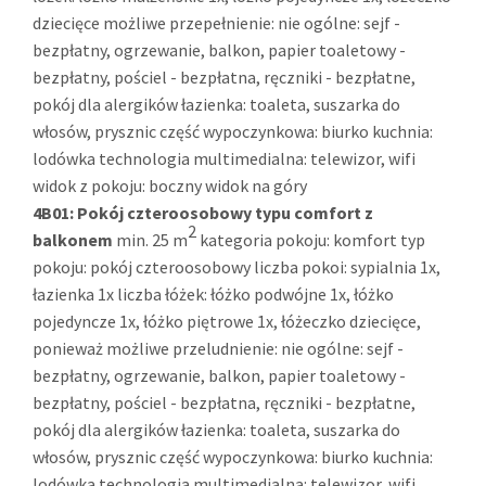
dziecięce możliwe przepełnienie: nie ogólne: sejf -
bezpłatny, ogrzewanie, balkon, papier toaletowy -
bezpłatny, pościel - bezpłatna, ręczniki - bezpłatne,
pokój dla alergików łazienka: toaleta, suszarka do
włosów, prysznic część wypoczynkowa: biurko kuchnia:
lodówka technologia multimedialna: telewizor, wifi
widok z pokoju: boczny widok na góry
4B01:
Pokój czteroosobowy typu comfort z
2
balkonem
min. 25 m
kategoria pokoju: komfort typ
pokoju: pokój czteroosobowy liczba pokoi: sypialnia 1x,
łazienka 1x liczba łóżek: łóżko podwójne 1x, łóżko
pojedyncze 1x, łóżko piętrowe 1x, łóżeczko dziecięce,
ponieważ możliwe przeludnienie: nie ogólne: sejf -
bezpłatny, ogrzewanie, balkon, papier toaletowy -
bezpłatny, pościel - bezpłatna, ręczniki - bezpłatne,
pokój dla alergików łazienka: toaleta, suszarka do
włosów, prysznic część wypoczynkowa: biurko kuchnia:
lodówka technologia multimedialna: telewizor, wifi