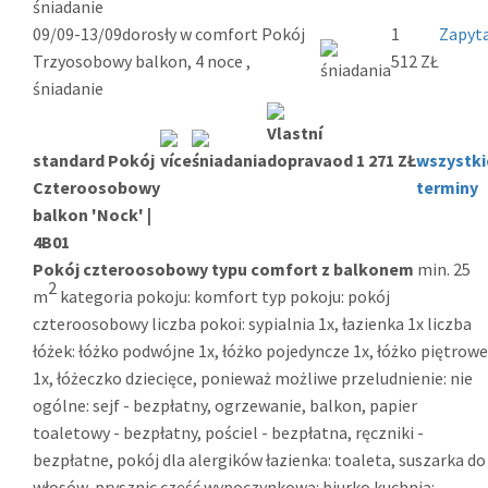
śniadanie
09/09-13/09
dorosły w comfort Pokój
1
Zapyta
Trzyosobowy balkon, 4 noce ,
512 ZŁ
śniadanie
standard Pokój
od 1 271 ZŁ
wszystki
Czteroosobowy
terminy
balkon 'Nock' |
4B01
Pokój czteroosobowy typu comfort z balkonem
min. 25
2
m
kategoria pokoju: komfort typ pokoju: pokój
czteroosobowy liczba pokoi: sypialnia 1x, łazienka 1x liczba
łóżek: łóżko podwójne 1x, łóżko pojedyncze 1x, łóżko piętrowe
1x, łóżeczko dziecięce, ponieważ możliwe przeludnienie: nie
ogólne: sejf - bezpłatny, ogrzewanie, balkon, papier
toaletowy - bezpłatny, pościel - bezpłatna, ręczniki -
bezpłatne, pokój dla alergików łazienka: toaleta, suszarka do
włosów, prysznic część wypoczynkowa: biurko kuchnia: