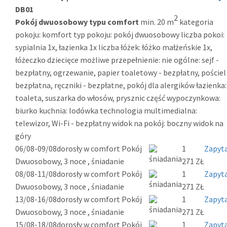
DB01
2
Pokój dwuosobowy typu comfort
min. 20 m
kategoria
pokoju: komfort typ pokoju: pokój dwuosobowy liczba pokoi:
sypialnia 1x, łazienka 1x liczba łóżek: łóżko małżeńskie 1x,
łóżeczko dziecięce możliwe przepełnienie: nie ogólne: sejf -
bezpłatny, ogrzewanie, papier toaletowy - bezpłatny, pościel
bezpłatna, ręczniki - bezpłatne, pokój dla alergików łazienka:
toaleta, suszarka do włosów, prysznic część wypoczynkowa:
biurko kuchnia: lodówka technologia multimedialna:
telewizor, Wi-Fi - bezpłatny widok na pokój: boczny widok na
góry
06/08-09/08
dorosły w comfort Pokój
1
Zapyta
Dwuosobowy, 3 noce , śniadanie
271 ZŁ
08/08-11/08
dorosły w comfort Pokój
1
Zapyta
Dwuosobowy, 3 noce , śniadanie
271 ZŁ
13/08-16/08
dorosły w comfort Pokój
1
Zapyta
Dwuosobowy, 3 noce , śniadanie
271 ZŁ
15/08-18/08
dorosły w comfort Pokój
1
Zapyta