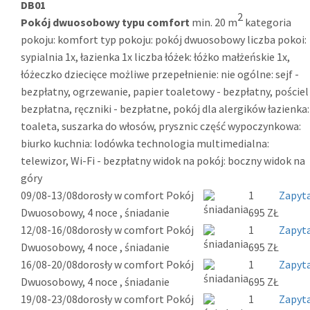
DB01
2
Pokój dwuosobowy typu comfort
min. 20 m
kategoria
pokoju: komfort typ pokoju: pokój dwuosobowy liczba pokoi:
sypialnia 1x, łazienka 1x liczba łóżek: łóżko małżeńskie 1x,
łóżeczko dziecięce możliwe przepełnienie: nie ogólne: sejf -
bezpłatny, ogrzewanie, papier toaletowy - bezpłatny, pościel
bezpłatna, ręczniki - bezpłatne, pokój dla alergików łazienka:
toaleta, suszarka do włosów, prysznic część wypoczynkowa:
biurko kuchnia: lodówka technologia multimedialna:
telewizor, Wi-Fi - bezpłatny widok na pokój: boczny widok na
góry
09/08-13/08
dorosły w comfort Pokój
1
Zapyta
Dwuosobowy, 4 noce , śniadanie
695 ZŁ
12/08-16/08
dorosły w comfort Pokój
1
Zapyta
Dwuosobowy, 4 noce , śniadanie
695 ZŁ
16/08-20/08
dorosły w comfort Pokój
1
Zapyta
Dwuosobowy, 4 noce , śniadanie
695 ZŁ
19/08-23/08
dorosły w comfort Pokój
1
Zapyta