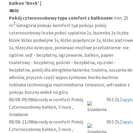
balkon 'Nock' |
4B01
Pokój czteroosobowy typu comfort z balkonem
min. 25
2
m
kategoria pokoju: komfort typ pokoju: pokój
czteroosobowy liczba pokoi: sypialnia 1x, łazienka 1x liczba
łóżek: łóżko podwójne 1x, łóżko pojedyncze 1x, łóżko piętrowe
1x, łóżeczko dziecięce, ponieważ możliwe przeludnienie: nie
ogólne: sejf - bezpłatny, ogrzewanie, balkon, papier
toaletowy - bezpłatny, pościel - bezpłatna, ręczniki -
bezpłatne, pokój dla alergików łazienka: toaleta, suszarka do
włosów, prysznic część wypoczynkowa: biurko kuchnia:
lodówka technologia multimedialna: telewizor, wifi widok z
pokoju: boczny widok na góry
06/08-09/08
dorosły w comfort Pokój
953 ZŁ
Zapyta
Czteroosobowy balkon, 3 noce ,
śniadanie
08/08-11/08
dorosły w comfort Pokój
953 ZŁ
Zapyta
Czteroosobowy balkon, 3 noce ,