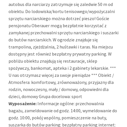
autobus dla narciarzy zatrzymuje się zaledwie 50 m od
obiektu. Do lodowiska/kortu tenisowego/wypożyczalni
sprzętu narciarskiego można dotrzeć pieszo! Goście
pensjonatu Oberauer mogą bezpłatnie korzystać z
zamykanej przechowalni sprzętu narciarskiego i suszarki
do butów narciarskich. W ogrodzie znajduje się
trampolina, zjeżdżalnia, 2 huśtawki i taras. Na miejscu
dostępny jest również bezpłatny prywatny parking. W
pobliżu obiektu znajdują się restauracje, sklep
spożywczy, bankomat, apteka i 2 gabinety lekarskie. ***
U nas otrzymasz więcej za swoje pieniądze *** Obiekt /
Atmosfera: komfortowy, zrównoważony, przyjazny dla
rodzin, nowoczesny, mały / domowy, odpowiedni dla
dzieci, domowy Grupa docelowa: sport
Wyposażenie:
Informacje ogólne: przechowalnia
bagażu, zameldowanie od godz. 14:00, wymeldowanie do
godz. 10:00, pokój wspólny, pomieszczenie na buty,
suszarka do butów parking: bezpłatny parking internet: