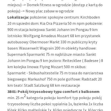
miejscu) -> Domek fitness w ogrodzie (dostęp z kartą do
pokoju) -> Nowy plac zabaw w ogrodzie
Lokalizacja:
położenie: spokojne centrum: Kirchboden
10 m sąsiedni dom: Kia Ora Pizzeria 50 m npm położenie:
900 m stacja kolejowa: Sankt Johann im Pongau 9 km
lotnisko: Wolfgang Amadeus Mozart 68 km przystanek
autobusowy: Obermoser Markt 330 m publiczny kryty
basen: Wasserwelt Wagrain 200 m obiekty handlowe:
Supermark Sparmarkt 75 m najbliższe miasto: Sankt
Johann im Pongau 9 km jezioro: ReiteckSee ( Badesee ) 8
km kolejka linowa: Flying Mozart 500 m skibus:
Sparmarkt - Skibushaltestelle 75 m trasa do narciarstwa
biegowego: Markushof 750 m pole golfowe: Radstadt 20
km teatr: Stadt Salzburg 68 km restauracje
3B01:
Pokój trzyosobowy typu comfort z balkonem
2
min. 25 m
kategoria pokoju: komfort typ pokoju: pokój
trzyosobowy liczba pokoi: sypialnia 1x, łazienka 1x liczba
łóżek: łóżko małżeńskie 1x, łóżko pojedyncze 1x, łóżeczko