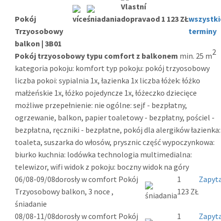
Pokój
od 1 123 ZŁ
wszystki
Trzyosobowy
terminy
balkon | 3B01
2
Pokój trzyosobowy typu comfort z balkonem
min. 25 m
kategoria pokoju: komfort typ pokoju: pokój trzyosobowy
liczba pokoi: sypialnia 1x, łazienka 1x liczba łóżek: łóżko
małżeńskie 1x, łóżko pojedyncze 1x, łóżeczko dziecięce
możliwe przepełnienie: nie ogólne: sejf - bezpłatny,
ogrzewanie, balkon, papier toaletowy - bezpłatny, pościel -
bezpłatna, ręczniki - bezpłatne, pokój dla alergików łazienka:
toaleta, suszarka do włosów, prysznic część wypoczynkowa:
biurko kuchnia: lodówka technologia multimedialna:
telewizor, wifi widok z pokoju: boczny widok na góry
06/08-09/08
dorosły w comfort Pokój
1
Zapyta
Trzyosobowy balkon, 3 noce ,
123 ZŁ
śniadanie
08/08-11/08
dorosły w comfort Pokój
1
Zapyta