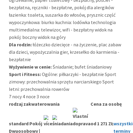
ogrzewanie, papier toaletowy - bezpłatny, pościel -
bezpłatna, ręczniki - bezpłatne, pokój dla alergików
łazienka: toaleta, suszarka do włosów, prysznic część
wypoczynkowa: biurko kuchnia: lodówka technologia
multimedialna: telewizor, wifi - bezpłatny widok na
pokój: boczny widok na góry
Dla rodzin:
łóżeczko dziecięce - na życzenie, plac zabaw
dla dzieci, wypożyczalnia gier, krzesełko do karmienia -
bezpłatnie
Wyżywienie w cenie:
Śniadanie; bufet śniadaniowy
Sport i Fitness:
Ogólne: piłkarzyki - bezpłatnie Sport
zimowy: przechowalnia sprzętu narciarskiego Sport
letni: przechowalnia rowerów
7 nocy
4 noce
3 noce
rodzaj zakwaterowania
Cena za osobę
standard Pokój
od 1 271 ZŁ
wszystki
Dwuosobowy |
terminy