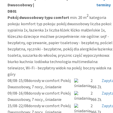
Dwuosobowy |
terminy
DB01
2
Pokój dwuosobowy typu comfort
min. 20 m
kategoria
pokoju: komfort typ pokoju: pokój dwuosobowy liczba pokoi:
sypialnia 1x, łazienka 1x liczba łóżek: łóżko małżeńskie 1x,
łóżeczko dziecięce możliwe przepełnienie: nie ogólne: sejf -
bezpłatny, ogrzewanie, papier toaletowy - bezpłatny, pościel
bezpłatna, ręczniki - bezpłatne, pokój dla alergików łazienka:
toaleta, suszarka do włosów, prysznic część wypoczynkowa:
biurko kuchnia: lodówka technologia multimedialna:
telewizor, Wi-Fi - bezpłatny widok na pokój: boczny widok na
góry
08/08-15/08
dorosły w comfort Pokój
2
Zapyta
Dwuosobowy, 7 nocy , śniadanie
966 ZŁ
09/08-16/08
dorosły w comfort Pokój
2
Zapyta
Dwuosobowy, 7 nocy , śniadanie
966 ZŁ
15/08-22/08
dorosły w comfort Pokój
2
Zapyta
Dwuosobowy, 7 nocy , śniadanie
966 ZŁ