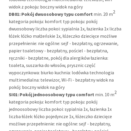
widok z pokoju: boczny widok na góry
2
DB01:
Pokój dwuosobowy typu comfort
min. 20 m
kategoria pokoju: komfort typ pokoju: pokój
dwuosobowy liczba pokoi: sypialnia 1x, łazienka 1x liczba
łóżek: łóżko małżeńskie 1x, łóżeczko dziecięce możliwe
przepełnienie: nie ogólne: sejf - bezpłatny, ogrzewanie,
papier toaletowy - bezpłatny, pościel - bezpłatna,
ręczniki - bezpłatne, pokój dla alergików łazienka:
toaleta, suszarka do włosów, prysznic część
wypoczynkowa: biurko kuchnia: lodówka technologia
multimedialna: telewizor, Wi-Fi - bezpłatny widok na
pokój: boczny widok na góry
2
SI01:
Pokój jednoosobowy typu comfort
min. 10 m
kategoria pokoju: komfort typ pokoju: pokój
jednoosobowy liczba pokoi: sypialnia 1x, łazienka 1x
liczba łóżek: łóżko pojedyncze 1x, łóżeczko dziecięce
możliwe przepełnienie: nie ogólne: sejf - bezpłatny,