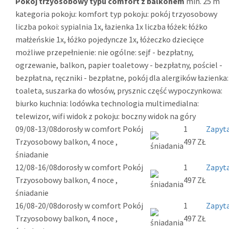
Pokój trzyosobowy typu comfort z balkonem
min. 25 m
kategoria pokoju: komfort typ pokoju: pokój trzyosobowy
liczba pokoi: sypialnia 1x, łazienka 1x liczba łóżek: łóżko
małżeńskie 1x, łóżko pojedyncze 1x, łóżeczko dziecięce
możliwe przepełnienie: nie ogólne: sejf - bezpłatny,
ogrzewanie, balkon, papier toaletowy - bezpłatny, pościel -
bezpłatna, ręczniki - bezpłatne, pokój dla alergików łazienka:
toaleta, suszarka do włosów, prysznic część wypoczynkowa:
biurko kuchnia: lodówka technologia multimedialna:
telewizor, wifi widok z pokoju: boczny widok na góry
09/08-13/08
dorosły w comfort Pokój
1
Zapyta
Trzyosobowy balkon, 4 noce ,
497 ZŁ
śniadanie
12/08-16/08
dorosły w comfort Pokój
1
Zapyta
Trzyosobowy balkon, 4 noce ,
497 ZŁ
śniadanie
16/08-20/08
dorosły w comfort Pokój
1
Zapyta
Trzyosobowy balkon, 4 noce ,
497 ZŁ