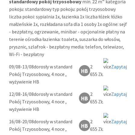
standardowy pokój trzyosobowy
min. 22 m
kategoria
pokoju: standardowy typ pokoju: pokój trzyosobowy
liczba pokoi: sypialnia 1x, łazienka 1x liczba łóżek: łóżko
małżeńskie 1x, rozkładana sofa dla 1 osoby 1x ogólne: sejf
- bezpłatny, ogrzewanie, minibar - opcjonalnie płatny na
terenie ośrodka łazienka: toaleta, suszarka do włosów,
prysznic, szlafrok - bezpłatny media: telefon, telewizor,
Wi-Fi - bezpłatny
09/08-13/08
dorosły w standard
2
Zapytaj
Pokój Trzyosobowy, 4 noce ,
655 ZŁ
wyżywienie HB
12/08-16/08
dorosły w standard
2
Zapytaj
Pokój Trzyosobowy, 4 noce ,
655 ZŁ
wyżywienie HB
16/08-20/08
dorosły w standard
2
Zapytaj
Pokój Trzyosobowy, 4 noce ,
655 ZŁ