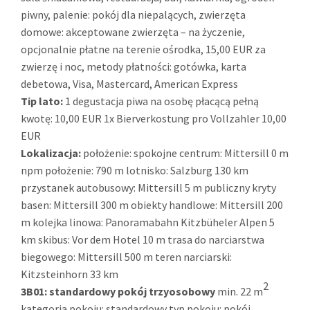
piwny, palenie: pokój dla niepalących, zwierzęta
domowe: akceptowane zwierzęta – na życzenie,
opcjonalnie płatne na terenie ośrodka, 15,00 EUR za
zwierzę i noc, metody płatności: gotówka, karta
debetowa, Visa, Mastercard, American Express
Tip lato:
1 degustacja piwa na osobę płacącą pełną
kwotę: 10,00 EUR 1x Bierverkostung pro Vollzahler 10,00
EUR
Lokalizacja:
położenie: spokojne centrum: Mittersill 0 m
npm położenie: 790 m lotnisko: Salzburg 130 km
przystanek autobusowy: Mittersill 5 m publiczny kryty
basen: Mittersill 300 m obiekty handlowe: Mittersill 200
m kolejka linowa: Panoramabahn Kitzbüheler Alpen 5
km skibus: Vor dem Hotel 10 m trasa do narciarstwa
biegowego: Mittersill 500 m teren narciarski:
Kitzsteinhorn 33 km
2
3B01:
standardowy pokój trzyosobowy
min. 22 m
kategoria pokoju: standardowy typ pokoju: pokój