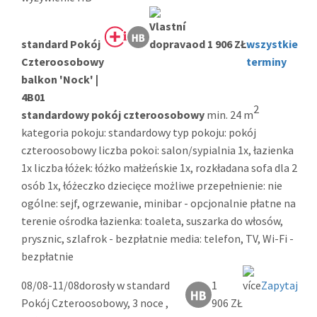
standard Pokój
od 1 906 ZŁ
wszystkie
Czteroosobowy
terminy
balkon 'Nock' |
4B01
2
standardowy pokój czteroosobowy
min. 24 m
kategoria pokoju: standardowy typ pokoju: pokój
czteroosobowy liczba pokoi: salon/sypialnia 1x, łazienka
1x liczba łóżek: łóżko małżeńskie 1x, rozkładana sofa dla 2
osób 1x, łóżeczko dziecięce możliwe przepełnienie: nie
ogólne: sejf, ogrzewanie, minibar - opcjonalnie płatne na
terenie ośrodka łazienka: toaleta, suszarka do włosów,
prysznic, szlafrok - bezpłatnie media: telefon, TV, Wi-Fi -
bezpłatnie
08/08-11/08
dorosły w standard
1
Zapytaj
Pokój Czteroosobowy, 3 noce ,
906 ZŁ