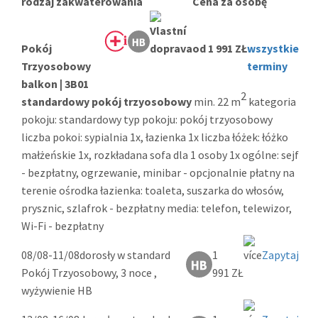
rodzaj zakwaterowania
Cena za osobę
Pokój
od 1 991 ZŁ
wszystkie
Trzyosobowy
terminy
balkon | 3B01
2
standardowy pokój trzyosobowy
min. 22 m
kategoria
pokoju: standardowy typ pokoju: pokój trzyosobowy
liczba pokoi: sypialnia 1x, łazienka 1x liczba łóżek: łóżko
małżeńskie 1x, rozkładana sofa dla 1 osoby 1x ogólne: sejf
- bezpłatny, ogrzewanie, minibar - opcjonalnie płatny na
terenie ośrodka łazienka: toaleta, suszarka do włosów,
prysznic, szlafrok - bezpłatny media: telefon, telewizor,
Wi-Fi - bezpłatny
08/08-11/08
dorosły w standard
1
Zapytaj
Pokój Trzyosobowy, 3 noce ,
991 ZŁ
wyżywienie HB