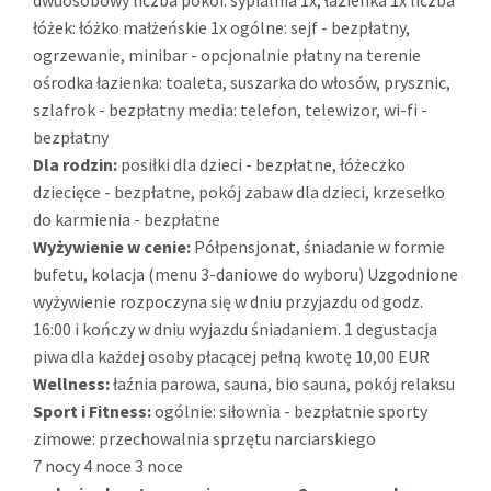
dwuosobowy liczba pokoi: sypialnia 1x, łazienka 1x liczba
łóżek: łóżko małżeńskie 1x ogólne: sejf - bezpłatny,
ogrzewanie, minibar - opcjonalnie płatny na terenie
ośrodka łazienka: toaleta, suszarka do włosów, prysznic,
szlafrok - bezpłatny media: telefon, telewizor, wi-fi -
bezpłatny
Dla rodzin:
posiłki dla dzieci - bezpłatne, łóżeczko
dziecięce - bezpłatne, pokój zabaw dla dzieci, krzesełko
do karmienia - bezpłatne
Wyżywienie w cenie:
Półpensjonat, śniadanie w formie
bufetu, kolacja (menu 3-daniowe do wyboru) Uzgodnione
wyżywienie rozpoczyna się w dniu przyjazdu od godz.
16:00 i kończy w dniu wyjazdu śniadaniem. 1 degustacja
piwa dla każdej osoby płacącej pełną kwotę 10,00 EUR
Wellness:
łaźnia parowa, sauna, bio sauna, pokój relaksu
Sport i Fitness:
ogólnie: siłownia - bezpłatnie sporty
zimowe: przechowalnia sprzętu narciarskiego
7 nocy
4 noce
3 noce