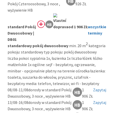
Pokój Czteroosobowy, 3 noce ,
926 ZŁ
wyżywienie HB
standard Pokój
od 1 906 ZŁ
wszystkie
Dwuosobowy |
terminy
DB01
2
standardowy pokój dwuosobowy
min. 20 m
kategoria
pokoju: standardowy typ pokoju: pokój dwuosobowy
liczba pokoi: sypialnia 1x, łazienka 1x liczba łóżek: łóżko
małżeńskie 1x ogólne: sejf - bezpłatny, ogrzewanie,
minibar - opcjonalnie płatny na terenie ośrodka łazienka:
toaleta, suszarka do włosów, prysznic, szlafrok -
bezpłatny media: telefon, telewizor, wi-fi - bezpłatny
08/08-11/08
dorosły w standard Pokój
1
Zapytaj
Dwuosobowy, 3 noce , wyżywienie HB
906 ZŁ
13/08-16/08
dorosły w standard Pokój
1
Zapytaj
Dwuosobowy, 3 noce , wyżywienie HB
906 ZŁ