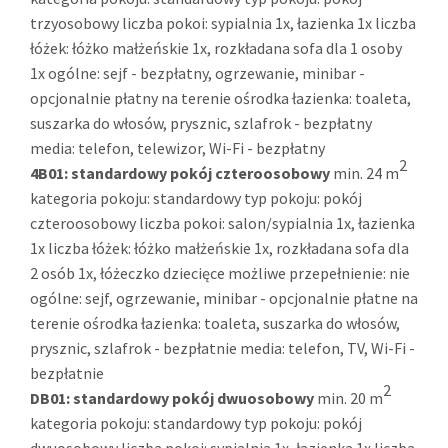
trzyosobowy liczba pokoi: sypialnia 1x, łazienka 1x liczba
łóżek: łóżko małżeńskie 1x, rozkładana sofa dla 1 osoby
1x ogólne: sejf - bezpłatny, ogrzewanie, minibar -
opcjonalnie płatny na terenie ośrodka łazienka: toaleta,
suszarka do włosów, prysznic, szlafrok - bezpłatny
media: telefon, telewizor, Wi-Fi - bezpłatny
2
4B01:
standardowy pokój czteroosobowy
min. 24 m
kategoria pokoju: standardowy typ pokoju: pokój
czteroosobowy liczba pokoi: salon/sypialnia 1x, łazienka
1x liczba łóżek: łóżko małżeńskie 1x, rozkładana sofa dla
2 osób 1x, łóżeczko dziecięce możliwe przepełnienie: nie
ogólne: sejf, ogrzewanie, minibar - opcjonalnie płatne na
terenie ośrodka łazienka: toaleta, suszarka do włosów,
prysznic, szlafrok - bezpłatnie media: telefon, TV, Wi-Fi -
bezpłatnie
2
DB01:
standardowy pokój dwuosobowy
min. 20 m
kategoria pokoju: standardowy typ pokoju: pokój