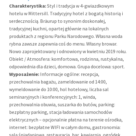
Charakterystika:
Styl i tradycja w 4-gwiazdkowym
hotelu w Mittersill. Tradycyjny hotel z bogatą historią i
serdecznością. Bräurup to synonim doskonałej,
tradycyjnej kuchni, opartej głównie na lokalnych
produktach z regionu Parku Narodowego. Własna woda
rybna zawsze zapewnia coś do menu. Własny browar.
Nowo zaprojektowany i odnowiony w kwietniu 2019 roku.
Obiekt / Atmosfera: komfortowa, rodzinna, rustykalna,
odpowiednia dla dzieci, domowa. Grupa docelowa: sport.
Wyposażenie:
Informacje ogólne: recepcja,
przechowalnia bagażu, zameldowanie od 14:00,
wymeldowanie do 10:00, hol hotelowy, liczba sal
seminaryjnych i konferencyjnych: 1, winda,
przechowalnia obuwia, suszarka do butów, parking:
bezpłatny parking, stacja ładowania samochodów
elektrycznych – opcjonalnie płatna na terenie ośrodka,
internet: bezpłatne WIFI w całym domu, gastronomia:
sala śniadaniowa, restauracja, bar, kawiarnia, ogródek