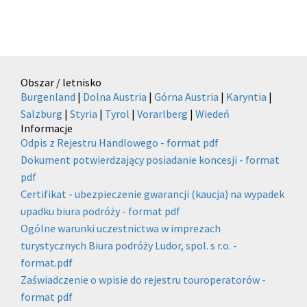
Obszar / letnisko
Burgenland
|
Dolna Austria
|
Górna Austria
|
Karyntia
|
Salzburg
|
Styria
|
Tyrol
|
Vorarlberg
|
Wiedeń
Informacje
Odpis z Rejestru Handlowego - format pdf
Dokument potwierdzający posiadanie koncesji - format
pdf
Certifikat - ubezpieczenie gwarancji (kaucja) na wypadek
upadku biura podróży - format pdf
Ogólne warunki uczestnictwa w imprezach
turystycznych Biura podróży Ludor, spol. s r.o. -
format.pdf
Zaświadczenie o wpisie do rejestru touroperatorów -
format pdf