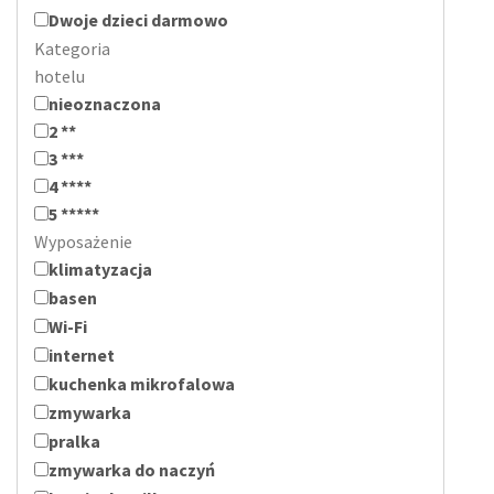
Dwoje dzieci darmowo
Kategoria
hotelu
nieoznaczona
2 **
3 ***
4 ****
5 *****
Wyposażenie
klimatyzacja
basen
Wi-Fi
internet
kuchenka mikrofalowa
zmywarka
pralka
zmywarka do naczyń