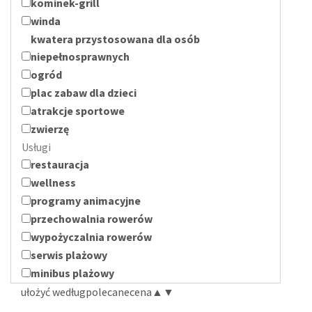
kominek-grill
winda
kwatera przystosowana dla osób
niepełnosprawnych
ogród
plac zabaw dla dzieci
atrakcje sportowe
zwierzę
Usługi
restauracja
wellness
programy animacyjne
przechowalnia rowerów
wypożyczalnia rowerów
serwis plażowy
minibus plażowy
ułożyć według
polecane
cena
▲
▼