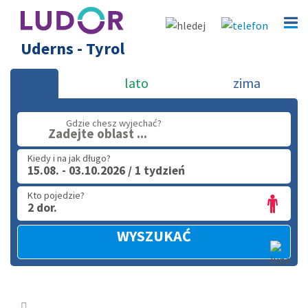
Uderns - Tyrol
lato
zima
Gdzie chesz wyjechać?
Zadejte oblast ...
Kiedy i na jak długo?
15.08. - 03.10.2026 / 1 tydzień
Kto pojedzie?
2 dor.
WYSZUKAĆ
Rozba
menu