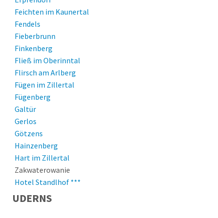
Feichten im Kaunertal
Fendels
Fieberbrunn
Finkenberg
Fließ im Oberinntal
Flirsch am Arlberg
Fügen im Zillertal
Fügenberg
Galtür
Gerlos
Götzens
Hainzenberg
Hart im Zillertal
Hochfilzen
Zakwaterowanie
Hopfgarten im Brixental
Hotel Standlhof ***
Hopfgarten in Defereggen
UDERNS
Igls