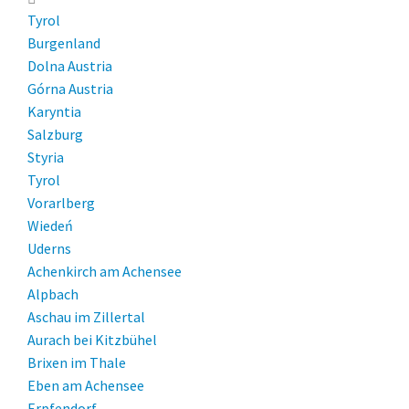
Tyrol
Burgenland
Dolna Austria
Górna Austria
Karyntia
Salzburg
Styria
Tyrol
Vorarlberg
Wiedeń
Uderns
Achenkirch am Achensee
Alpbach
Aschau im Zillertal
Aurach bei Kitzbühel
Brixen im Thale
Eben am Achensee
Erpfendorf