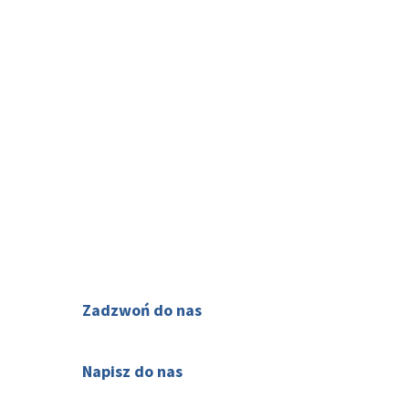
Obergurgl
Oberndorf in Tirol
Obsteig
Oetz
Pertisau am Achensee
Pettneu am Arlberg
Reith bei Kitzbühel
O nas
Reith im Alpbachtal
Kontakty
Ried im Oberinntal
Ried im Zillertal
Jak zarezerwować
Sautens
See im Paznauntal
Seefeld
Serfaus
Zadzwoń do nas
Sillian
(32) 720 60 56
Sölden
Söll
Napisz do nas
Twoje zdanie jest dla nas
St. Anton am Arlberg