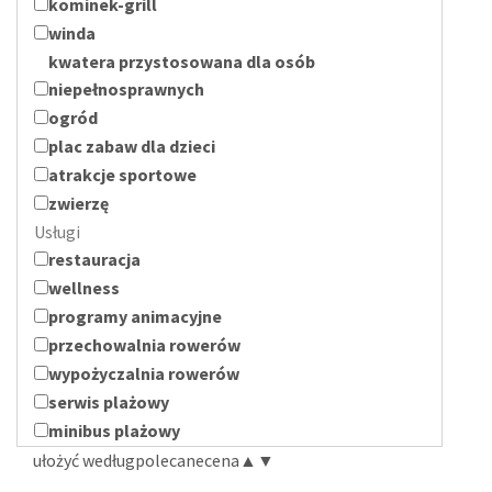
kominek-grill
winda
kwatera przystosowana dla osób
niepełnosprawnych
ogród
plac zabaw dla dzieci
atrakcje sportowe
zwierzę
Usługi
restauracja
wellness
programy animacyjne
przechowalnia rowerów
wypożyczalnia rowerów
serwis plażowy
minibus plażowy
ułożyć według
polecane
cena
▲
▼