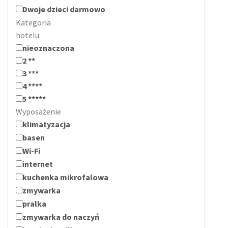
Dwoje dzieci darmowo
Kategoria
hotelu
nieoznaczona
2 **
3 ***
4 ****
5 *****
Wyposażenie
klimatyzacja
basen
Wi-Fi
internet
kuchenka mikrofalowa
zmywarka
pralka
zmywarka do naczyń