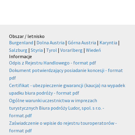
Obszar / letnisko
Burgenland
|
Dolna Austria
|
Górna Austria
|
Karyntia
|
Salzburg
|
Styria
|
Tyrol
|
Vorarlberg
|
Wiedeń
Informacje
Odpis z Rejestru Handlowego - format pdf
Dokument potwierdzający posiadanie koncesji - format
pdf
Certifikat - ubezpieczenie gwarancji (kaucja) na wypadek
upadku biura podróży - format pdf
Ogólne warunki uczestnictwa w imprezach
turystycznych Biura podróży Ludor, spol. s r.o. -
format.pdf
Zaświadczenie o wpisie do rejestru touroperatorów -
format pdf