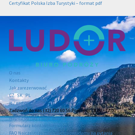
Certyfikat Polska Izba Turystyki – format pdf
O nas
Kontakty
Jak zarezerwować
CZ
SK
PL
it /
es
/ ös
Zadzwoń do nas
(32) 720 60 56
Poń.-piąt.: 8:00 - 17:00
Napisz do nas
Twoje zdanie jest dla nas bardzo ważne!
Formularz kontaktowy
FAQ
Najczęstsze pytania
Odpowiadamy na pytania